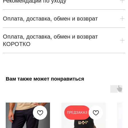
Рекомендации по уходу
Мягкая и приятная на ощупь ткань с гладкой фактурой.
Часто задаваемые вопросы
Вискоза делает материал комфортным, полиэстер
Контакты
Рекомендуется
ручная очистка или деликатная стирка
помогает бейсболке сохранять форму и аккуратный
8 996 96 91 527
Оплата, доставка, обмен и возврат
при температуре до 30°C
без интенсивного отжима.
внешний вид, а эластан добавляет лёгкую эластичность.
zakaz@equip-lap.ru
Стирать отдельно или с вещами светлых оттенков. Не
Материал практичный, меньше мнётся и подходит для
Оплата
ИНН 7017289087
использовать отбеливатели и агрессивные моющие
ОГРН 1117017012848
повседневной носки.
Оплата, доставка, обмен и возврат
Оплатить заказ можно банковской картой онлайн.
средства. Не выкручивать и не сушить в сушильной
Мягкость, правильная форма и комфорт на каждый
2026 все права защищены
КОРОТКО
После оформления заказа вы перейдёте на
машине.
публичная оферта
день.
защищённую страницу платёжного сервиса. После
политика конфиденциальности
После стирки аккуратно расправить бейсболку, придать
Отправка
в течение 1–3 рабочих дней.
согласие на рекламную рассылку
успешной оплаты на указанный email придёт
ей первоначальную форму и сушить естественным
разработка сайта: Ledoffsky Agensy
Доставка
СДЭК, 5Post и Почтой России.
подтверждение заказа.
способом вдали от прямых солнечных лучей.
Обмен
и возврат товара - в течение 7 дней после
Мы не получаем и не храним данные вашей банковской
Не гладить козырёк и избегать прямого воздействия
получения при сохранении бирок и товарного вида.
Вам также может понравиться
карты.
утюга на логотип. Бережный уход поможет
сохранить белый цвет, форму и аккуратный
Доставка
внешний вид бейсболки.
Мы доставляем заказы по России следующими
способами: СДЭК; 5Post; Почта России.
Стоимость и срок доставки рассчитываются при
ПРЕДЗАКАЗ
оформлении заказа и зависят от региона и выбранного
способа получения.