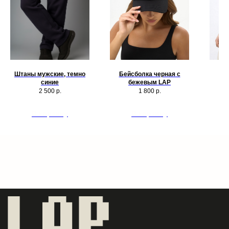
После передачи заказа в службу доставки мы отправим
вам трек-номер для отслеживания.
Пожалуйста, внимательно проверяйте ФИО, номер
телефона, email и адрес доставки перед оформлением
заказа. Если в данных допущена ошибка, как можно
скорее свяжитесь с нами.
Штаны мужские, темно
Бейсболка черная с
Фу
синие
бежевым LAP
Срок сборки заказа составляет от 1 до 3 рабочих дней,
2 500
р.
1 800
р.
если иное не указано в карточке товара.
В период распродаж, праздников и выхода новых
В корзину
В корзину
коллекций срок сборки может быть увеличен.
Получение заказа
При получении проверьте целостность упаковки и
соответствие заказа.
Если упаковка повреждена, зафиксируйте повреждение
на фото или видео и сообщите об этом сотруднику
пункта выдачи.
После получения рекомендуем сохранить упаковку,