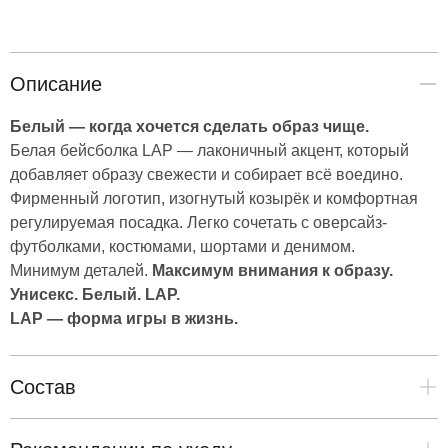
Описание
Белый — когда хочется сделать образ чище.
Белая бейсболка LAP — лаконичный акцент, который
добавляет образу свежести и собирает всё воедино.
Фирменный логотип, изогнутый козырёк и комфортная
регулируемая посадка. Легко сочетать с оверсайз-
Каталог
футболками, костюмами, шортами и денимом.
LAP Спорт
Минимум деталей.
Максимум внимания к образу.
LAP Streetwear
Унисекс. Белый. LAP.
Первый
LAP — форма игры в жизнь.
Финальная распродажа
Страницы
О нас
Состав
Таблица размеров
Доставка и оплата
60% вискоза, 35% полиэстер, 5% эластан
Отмена и возврат