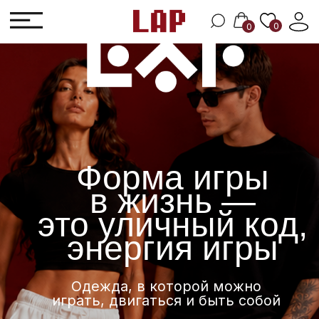
0
0
0
0
Форма игры
в жизнь —
это уличный код,
энергия игры
Одежда, в которой можно
играть, двигаться и быть собой
Перейти в каталог