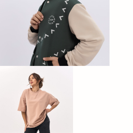
Отмена и возврат
Часто задаваемые вопросы
Контакты
8 996 96 91 527
zakaz@equip-lap.ru
ИНН 7017289087
ОГРН 1117017012848
2026 все права защищены
публичная оферта
политика конфиденциальности
согласие на рекламную рассылку
разработка сайта: Ledoffsky Agensy