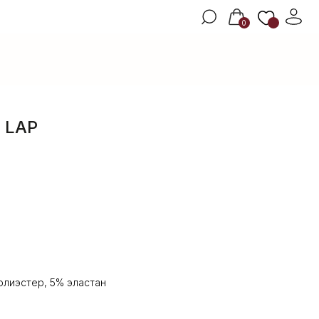
0
 LAP
олиэстер, 5% эластан