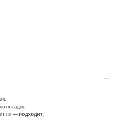
аз.
ю посадку.
дит ли —
подходит
.