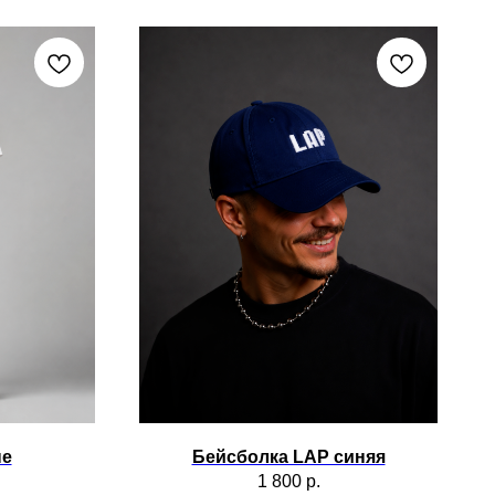
заказа. Если в данных допущена ошибка,
 пункта выдачи.
: товар не был в носке; сохранены
ирки, загрязнения, запахи, повреждения и
 размер или цвет; фотографии товара и
ые
Бейсболка LAP синяя
1 800
р.
правлен неверный товар или товар с