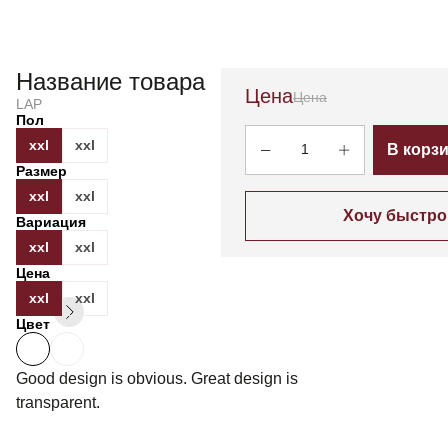
Название товара
Цена
Цена
LAP
Пол
xxl
xxl
1
В корз
Размер
xxl
xxl
Хочу быстро
Вариация
xxl
xxl
Цена
xxl
xxl
Цвет
Good design is obvious. Great design is
transparent.