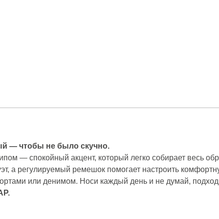
ый — чтобы не было скучно.
пом — спокойный акцент, который легко собирает весь обр
эт, а регулируемый ремешок помогает настроить комфортну
ортами или денимом. Носи каждый день и не думай, подхо
AP.