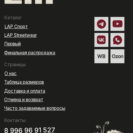
Обмен
Если вам не подошёл размер, цвет или посадка, товар
можно обменять при соблюдении следующих условий:
товар не был в носке; сохранены товарный вид и
потребительские свойства; сохранены все бирки, ярлыки
и упаковка; отсутствуют следы стирки, загрязнения,
запахи, повреждения и другие следы использования.
Для оформления обмена напишите нам на email:
zakaz@equip-lap.ru
В сообщении укажите: номер заказа; ФИО; товар,
который хотите обменять; причину обмена;
необходимый размер или цвет; фотографии товара и
бирок.
Обмен возможен при наличии нужного товара на складе.
Расходы на отправку товара для обмена оплачивает
покупатель, кроме случаев, когда покупателю был
отправлен неверный товар или товар с