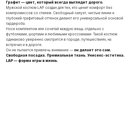
Графит — цвет, который всегда выглядит дорого.
Мужской костюм LAP создан для тех, кто ценит комфорт без
компромиссов со стилем. Свободный силуэт, чистые линии и
глубокий графитовый оттенок делают его универсальной основой
гардероба.
Носи комплектом или сочетай каждую вещь отдельно с
футболками, шортами и любимыми кроссовками. Такой костюм
одинаково уверенно смотрится в городе, путешествиях, на
встречах и в дороге.
Он не пытается привлечь внимание —
он делает это сам.
Свободная посадка. Премиальная ткань. Унисекс-эстетика.
LAP — форма игры в жизнь.
Название товара
LAP
Пол
xxl
xxl
Размер
xxl
xxl
Вариация
xxl
xxl
Цена