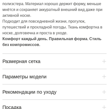
полиэстера. Материал хорошо держит форму, меньше
мнётся и сохраняет аккуратный внешний вид даже при
активной носке.
Подходит для повседневной жизни, прогулок,
Каталог
путешествий и прохладной погоды. Ткань комфортна в
LAP Спорт
носке, долговечна и проста в уходе.
LAP Streetwear
Комфорт каждый день. Правильная форма. Стиль
Первый
без компромиссов.
Финальная распродажа
Страницы
О нас
Размерная сетка
Таблица размеров
Доставка и оплата
Отмена и возврат
Параметры модели
Часто задаваемые вопросы
Контакты
Модель Никита
8 996 96 91 527
Рекомендации по уходу
zakaz@equip-lap.ru
Рост 165
Стирать на
деликатном режиме при температуре до
Грудь 92
ИНН 7017289087
Посадка
ОГРН 1117017012848
30°C
, предварительно вывернув изделия наизнанку и
Талия 67