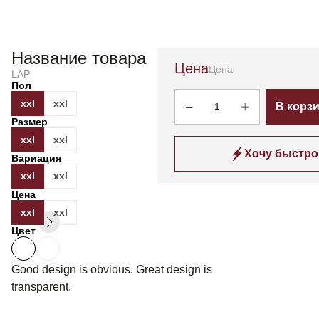
Название товара
Цена
Цена
LAP
Пол
xxl
xxl
1
В корз
Размер
xxl
xxl
Хочу быстро
Вариация
xxl
xxl
Цена
xxl
xxl
Цвет
Good design is obvious. Great design is
transparent.