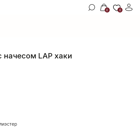
0
0
 начесом LAP хаки
лиэстер