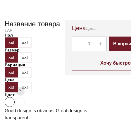
Название товара
Цена
Цена
LAP
Пол
xxl
xxl
1
В корз
Размер
xxl
xxl
Хочу быстро
Вариация
xxl
xxl
Цена
xxl
xxl
Цвет
Good design is obvious. Great design is
transparent.