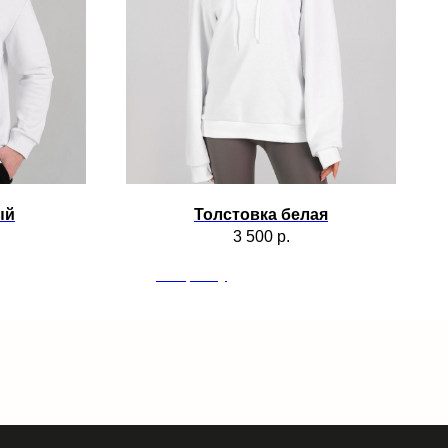
: товар не был в носке; сохранены
ирки, загрязнения, запахи, повреждения и
 размер или цвет; фотографии товара и
ый
Толстовка белая
3 500
р.
правлен неверный товар или товар с
В корзину
рных дней.
; сохранены бирки, ярлыки и упаковка;
дить другим способом.