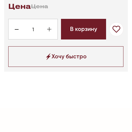
Финальная распродажа
Страницы
О нас
Таблица размеров
Доставка и оплата
Отмена и возврат
Часто задаваемые вопросы
Контакты
8 996 96 91 527
zakaz@equip-lap.ru
ИНН 7017289087
ОГРН 1117017012848
2026 все права защищены
публичная оферта
политика конфиденциальности
согласие на рекламную рассылку
разработка сайта: Ledoffsky Agensy